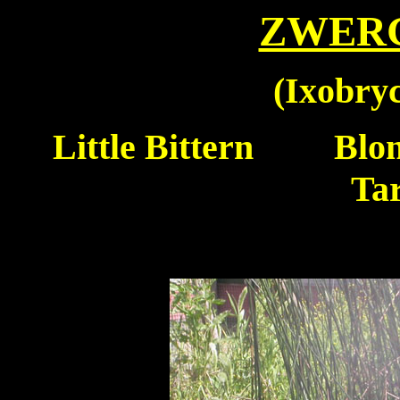
ZWER
(
Ixobry
Little Bittern
Blong
Ta