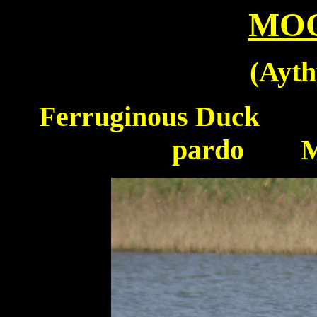
MO
(
Ayth
Ferruginous Duck
Fu
pardo Mor