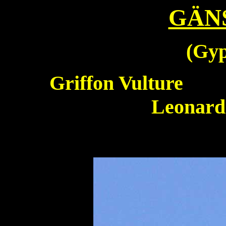
GÄN
(
Gyp
Griffon Vulture
Va
Leonar