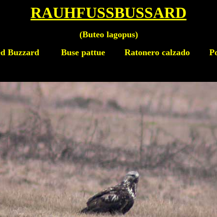
RAUHFUSSBUSSARD
(
Buteo lagopus
)
ed Buzzard
Buse pattue Ratonero calzado Poia