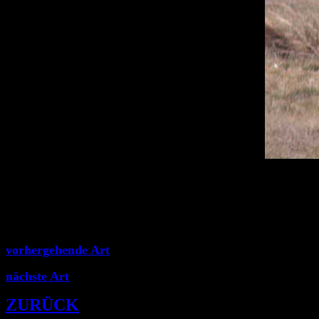
vorhergehende Art
nächste Art
ZURÜCK