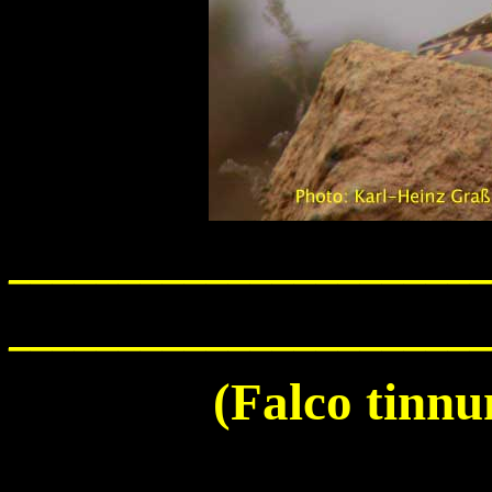
______________________
______________________
(
Falco tinnu