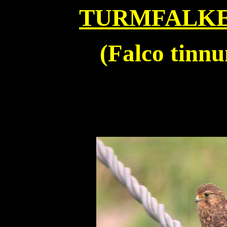
TURMFALKE
(
Falco tinnu