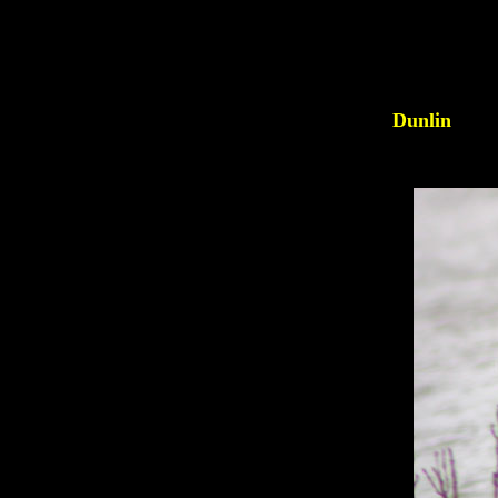
Dunlin
Béc