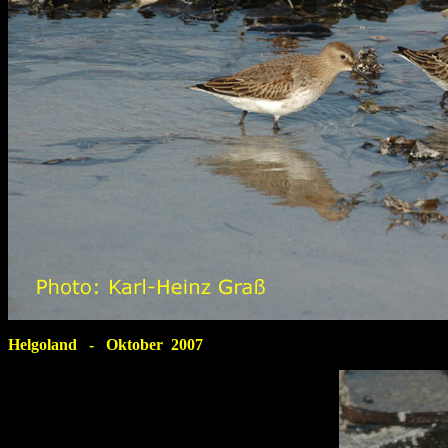
Helgoland - Oktober 2007