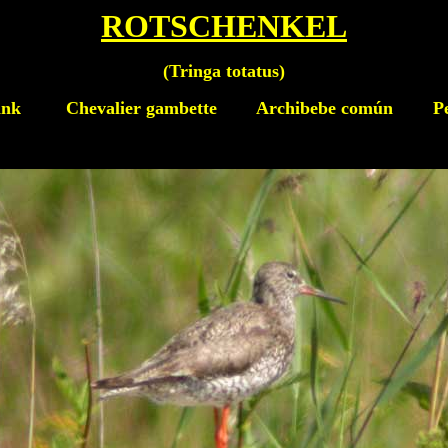
ROTSCHENKEL
(
Tringa totatus
)
ank
Chevalier gambette Archibebe común Pet