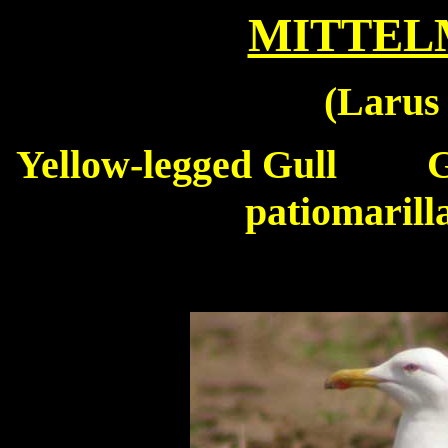
MITTE
(
Larus 
Yellow-legged
Gull
Goé
patiomari