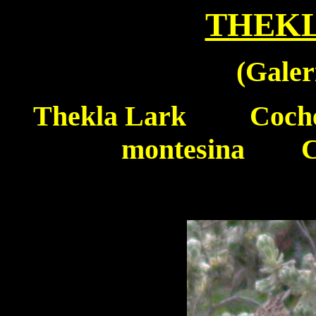
THEK
(
Galer
Thekla Lark
Cochev
montesina Cap