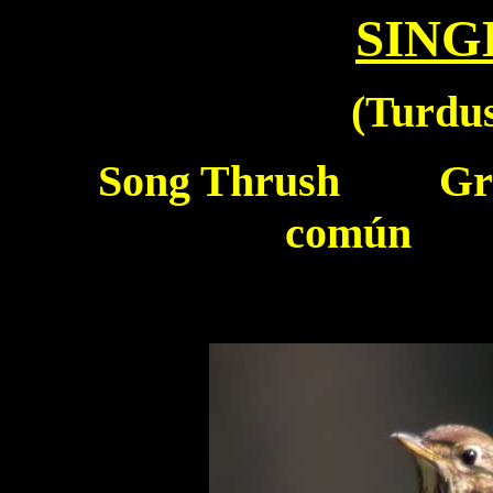
SING
(
Turdus
Song Thrush
Griv
común To