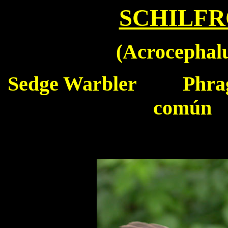
SCHILF
(
Acrocephal
Sedge Warbler
Phragmi
común 