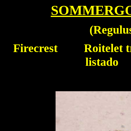
SOMMERG
(Regulus
Firecrest
Roitelet t
listado