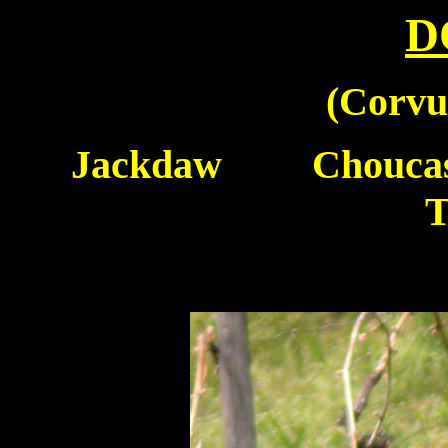
D
(
Corvu
Jackdaw
Choucas 
T