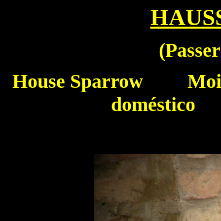
HAUS
(Passer
House Sparrow
Moine
doméstico 