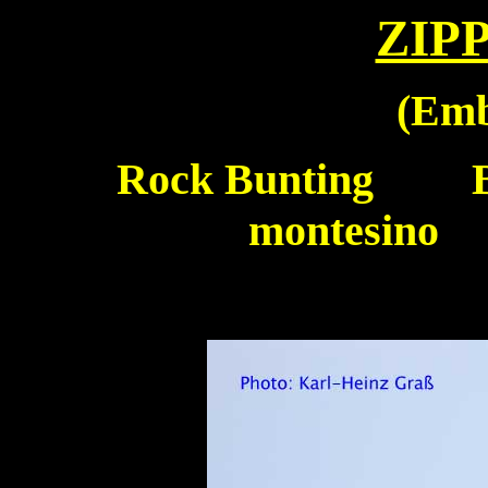
ZIP
(
Emb
Rock Bunting
Bru
montesino 