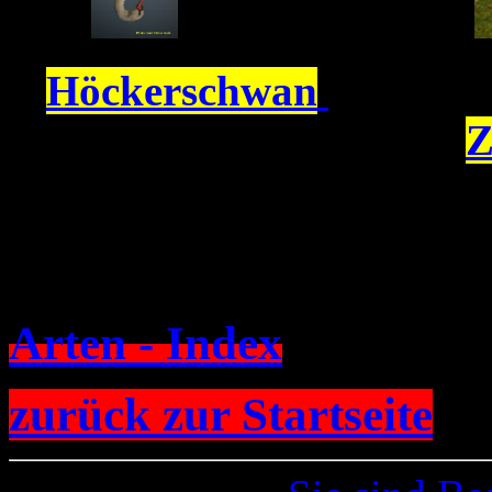
Höckerschwan
Z
Arten - Index
zurück zur Startseite