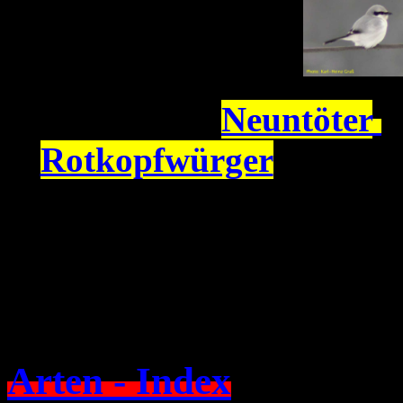
Neuntöter
Rotkopfwürger
Arten - Index