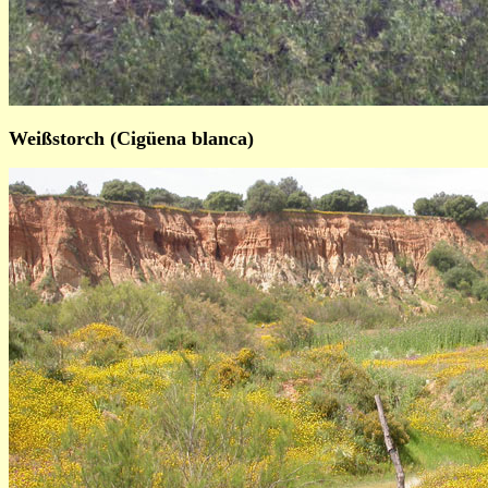
Weißstorch (Cigüena blanca)