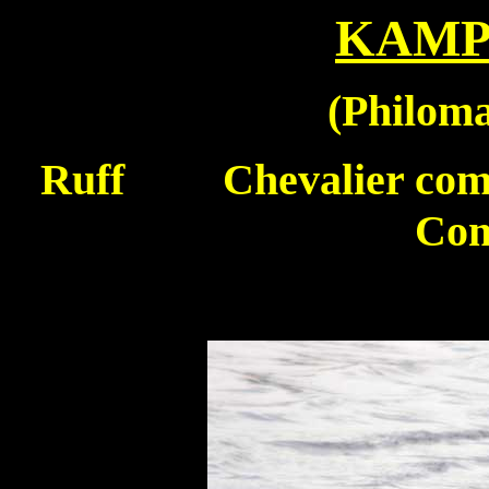
KAMP
(
Philom
Ruff
Chevalier co
Com