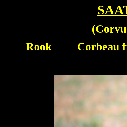
SAA
(
Corvus
Rook
Corbeau 