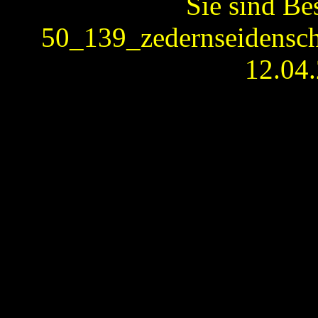
Sie sind Be
50_139_zedernseidensch
12.04.