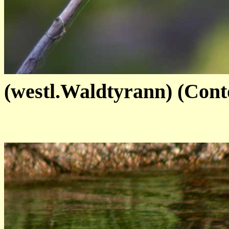
(westl.Waldtyrann) (Cont